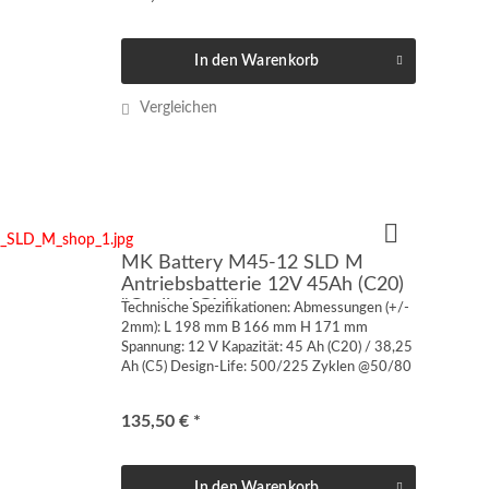
In den
Warenkorb
Vergleichen
MK Battery M45-12 SLD M
Antriebsbatterie 12V 45Ah (C20)
"Cyclic AGM"
Technische Spezifikationen: Abmessungen (+/-
2mm): L 198 mm B 166 mm H 171 mm
Spannung: 12 V Kapazität: 45 Ah (C20) / 38,25
Ah (C5) Design-Life: 500/225 Zyklen @50/80
% DOD Anschluss: Innengewinde M6 Gewicht:
14,11 kg VdS-Zulassung: nein...
135,50 € *
In den
Warenkorb