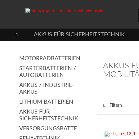
ERIEN
AKKUS FÜR SICHERHEITSTECHNIK

MOTORRADBATTERIEN
AKKUS F
STARTERBATTERIEN /
MOBILIT
AUTOBATTERIEN
AKKUS / INDUSTRIE-
AKKUS
LITHIUM BATTERIEN
Filtern
AKKUS FÜR
SICHERHEITSTECHNIK
VERSORGUNGSBATTERIEN
REHA-TECHNIK