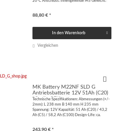
20°C Anschluss: Innengewinde M5 Gewicht:
9,9 kg VdS-Zulassung: nein Technische
Spezifikationen: AGM Technologie...
88,80 € *
In den
Warenkorb
Vergleichen
MK Battery M22NF SLD G
Antriebsbatterie 12V 51Ah (C20)
"Cyclic GEL"
Technische Spezifikationen: Abmessungen (+/-
2mm): L 238 mm B 140 mm H 235 mm
Spannung: 12V Kapazität: 51 Ah (C20) / 43,2
Ah (C5) / 58,2 Ah (C100) Design-Life: ca.
1100/750 Zyklen @50/75 % DOD Anschluss:
Flach-/SAE-Kombipol [- / +]...
243,90 € *