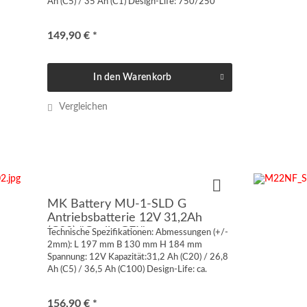
Ah (C5) / 35 Ah (C1) Design-Life: 750/250
Zyklen @50/80 % DOD Anschluss:
Innengewinde M6 mm Gewicht: 14,2 kg...
149,90 € *
In den
Warenkorb
Vergleichen
MK Battery MU-1-SLD G
Antriebsbatterie 12V 31,2Ah
(C20) "Cyclic GEL"
Technische Spezifikationen: Abmessungen (+/-
2mm): L 197 mm B 130 mm H 184 mm
Spannung: 12V Kapazität:31,2 Ah (C20) / 26,8
Ah (C5) / 36,5 Ah (C100) Design-Life: ca.
1100/750 Zyklen @50/75 % DOD Anschluss:
Flachpol 6,35 mm [+ / -]...
156,90 € *