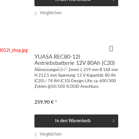
Vergleichen
YUASA REC80-12I
Antriebsbatterie 12V 80Ah (C20)
"Cyclic AGM"
Abmessungen (+/- 2mm): L 259 mm B 168 mm
H 212,5 mm Spannung: 12 V Kapazität: 80 Ah
(C20) / 74 AH (C10) Design-Life: ca. 600/300
Zyklen @50/100 % DOD Anschluss:
Innengewinde M6 Gewicht: 27 kg VdS-
Zulassung: nein Technologie: AGM...
259,90 € *
In den
Warenkorb
Vergleichen