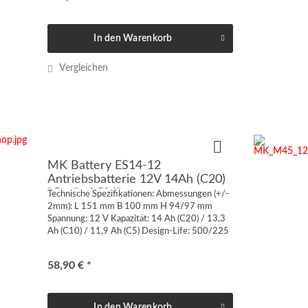
In den
Warenkorb
Vergleichen
MK Battery ES14-12
Antriebsbatterie 12V 14Ah (C20)
"Cyclic AGM"
Technische Spezifikationen: Abmessungen (+/-
2mm): L 151 mm B 100 mm H 94/97 mm
Spannung: 12 V Kapazität: 14 Ah (C20) / 13,3
Ah (C10) / 11,9 Ah (C5) Design-Life: 500/225
Zyklen @50/80 % DOD Anschluss:
Steckkontakte 6,3 mm Gewicht: 4,4 kg...
58,90 € *
In den
Warenkorb