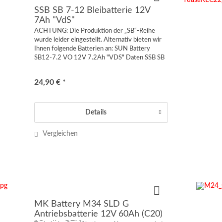
SSB SB 7-12 Bleibatterie 12V
7Ah "VdS"
ACHTUNG: Die Produktion der „SB“-Reihe
wurde leider eingestellt. Alternativ bieten wir
Ihnen folgende Batterien an: SUN Battery
SB12-7.2 VO 12V 7.2Ah "VDS" Daten SSB SB
7-12 Bleibatterie 12V 7Ah: Abmessungen (+/-
2mm): L 151 mm B 65 mm H...
24,90 € *
Details
Vergleichen
MK Battery M34 SLD G
Antriebsbatterie 12V 60Ah (C20)