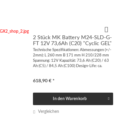
2 Stück MK Battery M24-SLD-G-
FT 12V 73,6Ah (C20) "Cyclic GEL"
Technische Spezifikationen: Abmessungen (+/-
2mm): L 260 mm B 171 mm H 210/228 mm
Spannung: 12V Kapazität: 73,6 Ah (C20) / 63
Ah (C5) / 84,5 Ah (C100) Design-Life: ca.
1100/750 Zyklen @50/75 DOD Anschluss:
Innengewinde US 1/4“ 6,35...
618,90 € *
In den
Warenkorb
Vergleichen