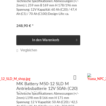
"Cyclic GEL"
Technische Spezifikationen: Abmessungen (+/-
2mm): L 259 mm B 169 mm H 178/196 mm
Spannung: 12V Kapazität: 60 Ah (C20) / 47,4
Ah (C5) / 70 Ah (C100) Design-Life: ca.
1100/750 Zyklen @50/75 DOD Anschluss:
Innengewinde US 1/4“ 6,35 mm...
248,90 € *
In den
Warenkorb
Vergleichen
MK Battery M50-12 SLD M
Antriebsbatterie 12V 50Ah (C20)
"Cyclic AGM"
Technische Spezifikationen: Abmessungen (+/-
2mm): L198 mm B 166 mm H 171 mm
Spannung: 12 V Kapazität: 50 Ah (C20) / 42,5