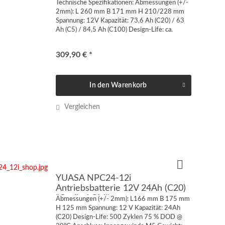
(C20) "Cyclic GEL"
Technische Spezifikationen: Abmessungen (+/-
2mm): L 260 mm B 171 mm H 210/228 mm
Spannung: 12V Kapazität: 73,6 Ah (C20) / 63
Ah (C5) / 84,5 Ah (C100) Design-Life: ca.
1100/750 Zyklen @50/75 DOD Anschluss:
Innengewinde US 1/4“ 6,35 mm...
309,90 € *
In den
Warenkorb
Vergleichen
YUASA NPC24-12i
Antriebsbatterie 12V 24Ah (C20)
"Cyclic AGM"
Abmessungen (+/- 2mm): L166 mm B 175 mm
H 125 mm Spannung: 12 V Kapazität: 24Ah
(C20) Design-Life: 500 Zyklen 75 % DOD @