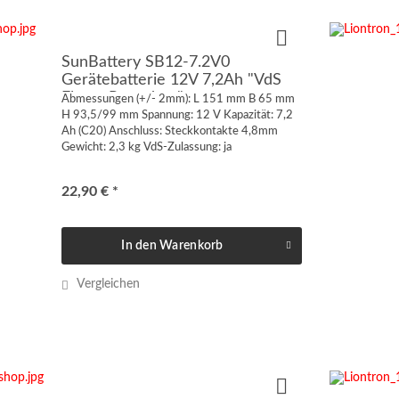
SunBattery SB12-7.2V0
Gerätebatterie 12V 7,2Ah "VdS
Flame Retardant"
Abmessungen (+/- 2mm): L 151 mm B 65 mm
H 93,5/99 mm Spannung: 12 V Kapazität: 7,2
Ah (C20) Anschluss: Steckkontakte 4,8mm
Gewicht: 2,3 kg VdS-Zulassung: ja
Gebrauchsdauer: 6-9 Jahre (Eurobat)
Technologie: AGM (Absorbant Glass Mat)...
22,90 € *
In den
Warenkorb
Vergleichen