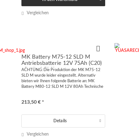
Vergleichen
MK Battery M75-12 SLD M
Antriebsbatterie 12V 75Ah (C20)
„Cyclic AGM“
ACHTUNG: Die Produktion der MK M75-12
SLD M wurde leider eingestellt. Alternativ
bieten wir Ihnen folgende Batterie an: MK
Battery M80-12 SLD M 12V 80Ah Technische
Spezifikationen: Abmessungen (+/- 2mm): L
259 mm B 168 mm H 208/214 mm...
213,50 € *
Details
Vergleichen