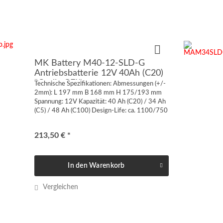
MK Battery M40-12-SLD-G
Antriebsbatterie 12V 40Ah (C20)
"Cyclic GEL"
Technische Spezifikationen: Abmessungen (+/-
2mm): L 197 mm B 168 mm H 175/193 mm
Spannung: 12V Kapazität: 40 Ah (C20) / 34 Ah
(C5) / 48 Ah (C100) Design-Life: ca. 1100/750
Zyklen @50/75 DOD Anschluss: Innengewinde
US 1/4“ 6,35 mm...
213,50 € *
In den
Warenkorb
Vergleichen