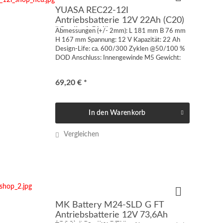
YUASA REC22-12I
Antriebsbatterie 12V 22Ah (C20)
"Cyclic AGM"
Abmessungen (+/- 2mm): L 181 mm B 76 mm
H 167 mm Spannung: 12 V Kapazität: 22 Ah
Design-Life: ca. 600/300 Zyklen @50/100 %
DOD Anschluss: Innengewinde M5 Gewicht:
6,20 kg VdS-Zulassung: nein Technologie: AGM
(Absorbant Glass Mat)...
69,20 € *
In den
Warenkorb
Vergleichen
MK Battery M24-SLD G FT
Antriebsbatterie 12V 73,6Ah