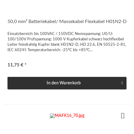
50,0 mm² Batteriekabel/ Massekabel Flexkabel H01N2-D
Einsatzbereich: bis 100VAC / 150VDC Nennspannung: U0/U:
100/100V Prüfspannung: 1000 V Kupferkabel schwarz hochflexibel
Leiter feindrahtig Kupfer blank H01N2-D, HD 22.6, EN 50525-2-81,
IEC 60245 Temperaturbereich: -25°C bis +85°C...
11,75 € *
In den
Warenkorb