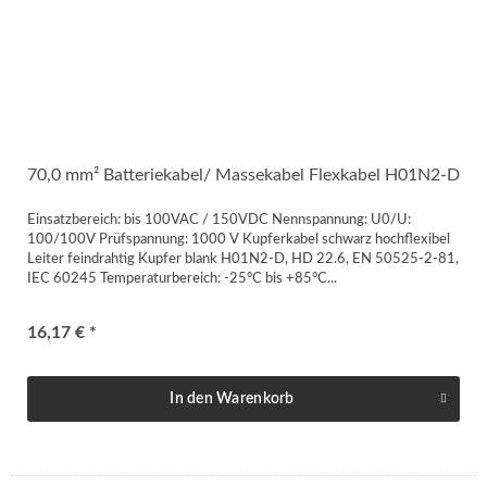
70,0 mm² Batteriekabel/ Massekabel Flexkabel H01N2-D
Einsatzbereich: bis 100VAC / 150VDC Nennspannung: U0/U:
100/100V Prüfspannung: 1000 V Kupferkabel schwarz hochflexibel
Leiter feindrahtig Kupfer blank H01N2-D, HD 22.6, EN 50525-2-81,
IEC 60245 Temperaturbereich: -25°C bis +85°C...
16,17 € *
In den
Warenkorb