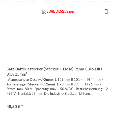
Satz Batteriestecker (Stecker + Dose) Rema Euro DIN
80A 25mm²
· Abmessungen Dose (+/-2mm) : L 129 mm B 101 mm H 44 mm ·
Abmessungen Stecker (+/-2mm) : L 73 mm B 77 mm H 26 mm ·
Strom: max. 80 A · Spannung: max. 150 V/DC · Betriebsspannung: 12
- 96 V · Kontakt: 25 mm² Die Industrie-Steckvorrichtung...
48,50 € *