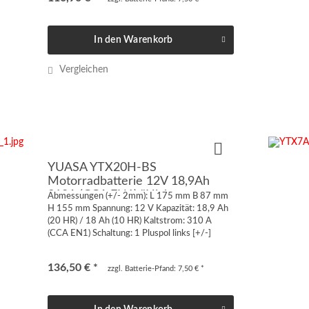
In den
Warenkorb
Vergleichen
YUASA YTX20H-BS
Motorradbatterie 12V 18,9Ah
310A (CCA EN1) "High-
Abmessungen (+/- 2mm): L 175 mm B 87 mm
Performance"
H 155 mm Spannung: 12 V Kapazität: 18,9 Ah
(20 HR) / 18 Ah (10 HR) Kaltstrom: 310 A
(CCA EN1) Schaltung: 1 Pluspol links [+/-]
Anschluss: Quaderpol FT-M6 von vorne oder
von oben geschraubt...
136,50 € *
zzgl. Batterie-Pfand: 7,50 € *