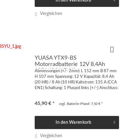
In den
Warenkorb
Vergleichen
YUASA YTX9-BS
Motorradbatterie 12V 8,4Ah
135A (CCA EN1)
Abmessungen (+/- 2mm): L 152 mm B 87 mm
H 107 mm Spannung: 12 V Kapazität: 8,4 Ah
(20 HR) / 8 Ah (10 HR) Kaltstrom: 135 A (CCA
EN1) Schaltung: 1 Pluspol links [+/-] Anschluss:
Quaderpol FT-M6 von vorne oder von oben
geschraubt...
45,90 € *
zzgl. Batterie-Pfand: 7,50 € *
In den
Warenkorb
Vergleichen