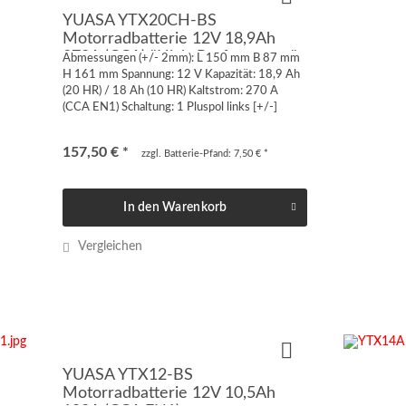
YUASA YTX20CH-BS
Motorradbatterie 12V 18,9Ah
270A (CCA) "High-Performance"
Abmessungen (+/- 2mm): L 150 mm B 87 mm
H 161 mm Spannung: 12 V Kapazität: 18,9 Ah
(20 HR) / 18 Ah (10 HR) Kaltstrom: 270 A
(CCA EN1) Schaltung: 1 Pluspol links [+/-]
Anschluss: Quaderpol FT-M6 von vorne oder
von oben geschraubt...
157,50 € *
zzgl. Batterie-Pfand: 7,50 € *
In den
Warenkorb
Vergleichen
YUASA YTX12-BS
Motorradbatterie 12V 10,5Ah