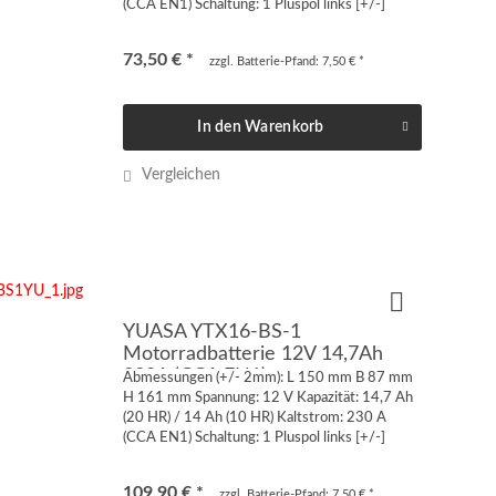
(CCA EN1) Schaltung: 1 Pluspol links [+/-]
Anschluss: Quaderpol FT-M6 von vorne oder
von oben geschraubt...
73,50 € *
zzgl. Batterie-Pfand: 7,50 € *
In den
Warenkorb
Vergleichen
YUASA YTX16-BS-1
Motorradbatterie 12V 14,7Ah
230A (CCA EN1)
Abmessungen (+/- 2mm): L 150 mm B 87 mm
H 161 mm Spannung: 12 V Kapazität: 14,7 Ah
(20 HR) / 14 Ah (10 HR) Kaltstrom: 230 A
(CCA EN1) Schaltung: 1 Pluspol links [+/-]
Anschluss: Quaderpol FT-M6 von vorne oder
von oben geschraubt...
109,90 € *
zzgl. Batterie-Pfand: 7,50 € *