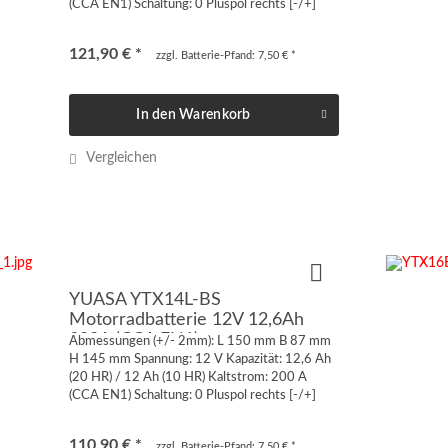
(CCA EN1) Schaltung: 0 Pluspol rechts [-/+]
Anschluss: Quaderpol FT-M6 von vorne oder
von oben geschraubt...
121,90 € *
zzgl. Batterie-Pfand: 7,50 € *
In den
Warenkorb
Vergleichen
YUASA YTX14L-BS
Motorradbatterie 12V 12,6Ah
200A (CCA EN1)
Abmessungen (+/- 2mm): L 150 mm B 87 mm
H 145 mm Spannung: 12 V Kapazität: 12,6 Ah
(20 HR) / 12 Ah (10 HR) Kaltstrom: 200 A
(CCA EN1) Schaltung: 0 Pluspol rechts [-/+]
Anschluss: Quaderpol FT-M6 von vorne oder
von oben geschraubt...
110,90 € *
zzgl. Batterie-Pfand: 7,50 € *