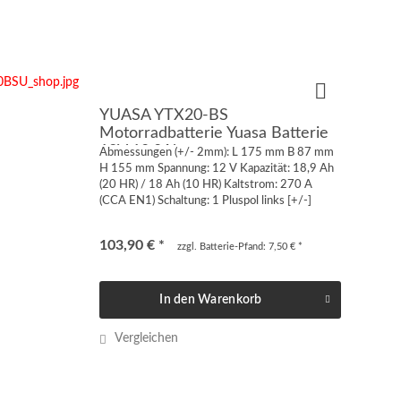
YUASA YTX20-BS
Motorradbatterie Yuasa Batterie
12V 18,9Ah
Abmessungen (+/- 2mm): L 175 mm B 87 mm
H 155 mm Spannung: 12 V Kapazität: 18,9 Ah
(20 HR) / 18 Ah (10 HR) Kaltstrom: 270 A
(CCA EN1) Schaltung: 1 Pluspol links [+/-]
Anschluss: Quaderpol FT-MT von vorne oder
von oben geschraubt...
103,90 € *
zzgl. Batterie-Pfand: 7,50 € *
In den
Warenkorb
Vergleichen