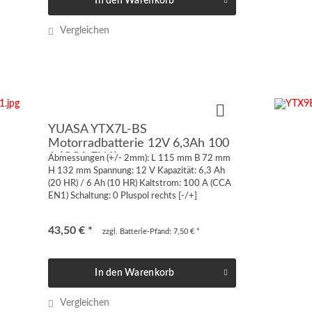
In den
Warenkorb
Vergleichen
YUASA YTX7L-BS
Motorradbatterie 12V 6,3Ah 100
A (CCA EN1)
Abmessungen (+/- 2mm): L 115 mm B 72 mm
H 132 mm Spannung: 12 V Kapazität: 6,3 Ah
(20 HR) / 6 Ah (10 HR) Kaltstrom: 100 A (CCA
EN1) Schaltung: 0 Pluspol rechts [-/+]
Anschluss: Quaderpol FT-M5 von vorne oder
von oben geschraubt...
43,50 € *
zzgl. Batterie-Pfand: 7,50 € *
In den
Warenkorb
Vergleichen