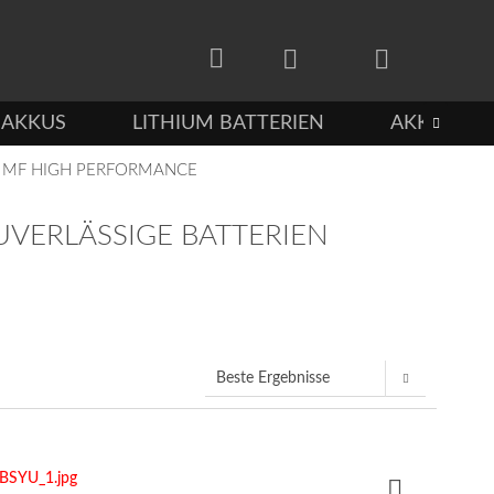
-AKKUS
LITHIUM BATTERIEN
AKKUS FÜ

 / MF HIGH PERFORMANCE
UVERLÄSSIGE BATTERIEN