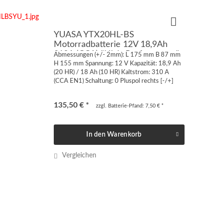
YUASA YTX20HL-BS
Motorradbatterie 12V 18,9Ah
310A (CCA) "High-Performance"
Abmessungen (+/- 2mm): L 175 mm B 87 mm
H 155 mm Spannung: 12 V Kapazität: 18,9 Ah
(20 HR) / 18 Ah (10 HR) Kaltstrom: 310 A
(CCA EN1) Schaltung: 0 Pluspol rechts [-/+]
Anschluss: Quaderpol FT-M6 von vorne oder
von oben geschraubt...
135,50 € *
zzgl. Batterie-Pfand: 7,50 € *
In den
Warenkorb
Vergleichen