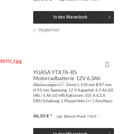
In den
Warenkorb
Vergleichen
YUASA YTX7A-BS
Motorradbatterie 12V 6,3Ah
105A (CCA EN1)
Abmessungen (+/- 2mm): L 150 mm B 87 mm
H 93 mm Spannung: 12 V Kapazität: 6,3 Ah (20
HR) / 6 Ah (10 HR) Kaltstrom: 105 A (CCA
EN1) Schaltung: 1 Pluspol links [+/-] Anschluss:
Quaderpol FT-M5 von vorne oder von oben
geschraubt...
46,50 € *
zzgl. Batterie-Pfand: 7,50 € *