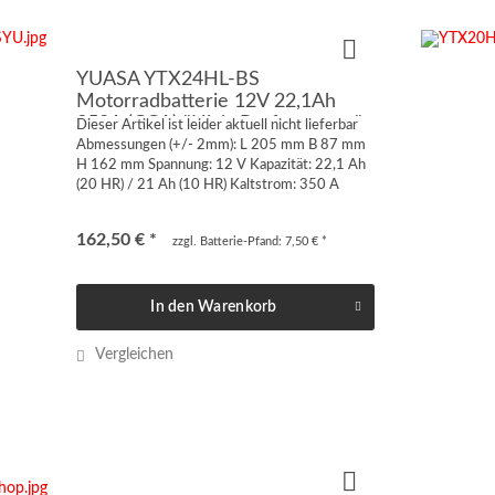
YUASA YTX24HL-BS
Motorradbatterie 12V 22,1Ah
350A (CCA) "High-Performance"
Dieser Artikel ist leider aktuell nicht lieferbar
Abmessungen (+/- 2mm): L 205 mm B 87 mm
H 162 mm Spannung: 12 V Kapazität: 22,1 Ah
(20 HR) / 21 Ah (10 HR) Kaltstrom: 350 A
(CCA EN1) Schaltung: 0 Pluspol rechts [-/+]
Anschluss:...
162,50 € *
zzgl. Batterie-Pfand: 7,50 € *
In den
Warenkorb
Vergleichen