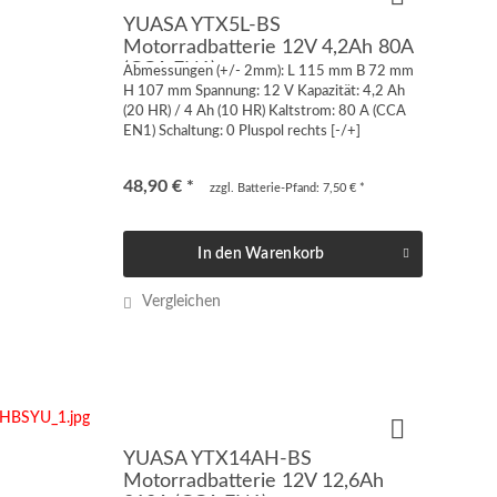
YUASA YTX5L-BS
Motorradbatterie 12V 4,2Ah 80A
(CCA EN1)
Abmessungen (+/- 2mm): L 115 mm B 72 mm
H 107 mm Spannung: 12 V Kapazität: 4,2 Ah
(20 HR) / 4 Ah (10 HR) Kaltstrom: 80 A (CCA
EN1) Schaltung: 0 Pluspol rechts [-/+]
Anschluss: Quaderpol FT-M5 von vorne oder
von oben geschraubt...
48,90 € *
zzgl. Batterie-Pfand: 7,50 € *
In den
Warenkorb
Vergleichen
YUASA YTX14AH-BS
Motorradbatterie 12V 12,6Ah