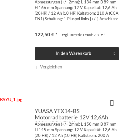
210A (CCA EN1)
Abmessungen (+/- 2mm): L 134 mm B 89 mm
H 166 mm Spannung: 12 V Kapazität: 12,6 Ah
(20HR) / 12 Ah (10 HR) Kaltstrom: 210 A (CCA
EN1) Schaltung: 1 Pluspol links [+/-] Anschluss:
Quaderpol FT-M6 von vorne oder von oben
geschraubt...
122,50 € *
zzgl. Batterie-Pfand: 7,50 € *
In den
Warenkorb
Vergleichen
YUASA YTX14-BS
Motorradbatterie 12V 12,6Ah
200A (CCA EN1)
Abmessungen (+/- 2mm): L 150 mm B 87 mm
H 145 mm Spannung: 12 V Kapazität: 12,6 Ah
(20 HR) / 12 Ah (10 HR) Kaltstrom: 200 A