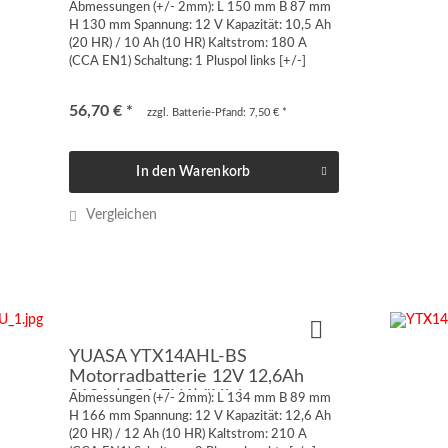
180A (CCA EN1)
Abmessungen (+/- 2mm): L 150 mm B 87 mm
H 130 mm Spannung: 12 V Kapazität: 10,5 Ah
(20 HR) / 10 Ah (10 HR) Kaltstrom: 180 A
(CCA EN1) Schaltung: 1 Pluspol links [+/-]
Anschluss: Quaderpol FT-M6 von vorne oder
von oben geschraubt...
56,70 € *
zzgl. Batterie-Pfand: 7,50 € *
In den
Warenkorb
Vergleichen
YUASA YTX14AHL-BS
Motorradbatterie 12V 12,6Ah
210A (CCA EN1) "High-
Abmessungen (+/- 2mm): L 134 mm B 89 mm
Performance"
H 166 mm Spannung: 12 V Kapazität: 12,6 Ah
(20 HR) / 12 Ah (10 HR) Kaltstrom: 210 A