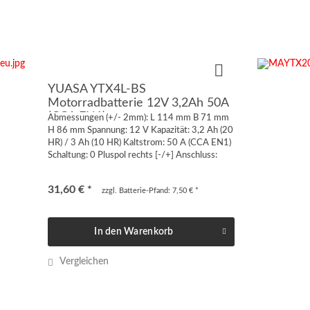
YUASA YTX4L-BS
Motorradbatterie 12V 3,2Ah 50A
(CCA EN1)
Abmessungen (+/- 2mm): L 114 mm B 71 mm
H 86 mm Spannung: 12 V Kapazität: 3,2 Ah (20
HR) / 3 Ah (10 HR) Kaltstrom: 50 A (CCA EN1)
Schaltung: 0 Pluspol rechts [-/+] Anschluss:
Quaderpol FT-M6 von vorne oder von oben
geschraubt...
31,60 € *
zzgl. Batterie-Pfand: 7,50 € *
In den
Warenkorb
Vergleichen