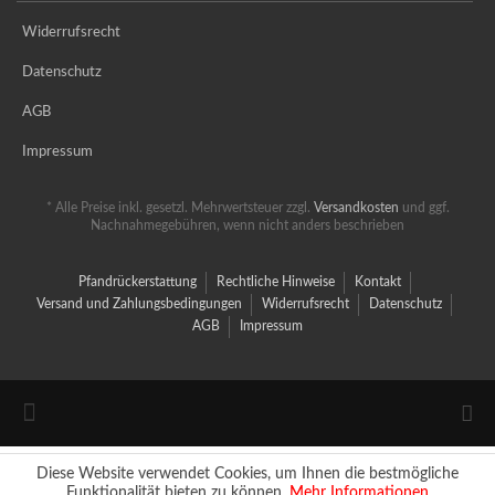
Widerrufsrecht
Datenschutz
AGB
Impressum
* Alle Preise inkl. gesetzl. Mehrwertsteuer zzgl.
Versandkosten
und ggf.
Nachnahmegebühren, wenn nicht anders beschrieben
Pfandrückerstattung
Rechtliche Hinweise
Kontakt
Versand und Zahlungsbedingungen
Widerrufsrecht
Datenschutz
AGB
Impressum
Diese Website verwendet Cookies, um Ihnen die bestmögliche
Funktionalität bieten zu können.
Mehr Informationen