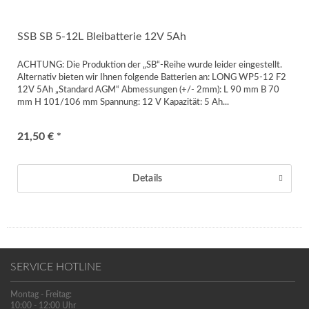
SSB SB 5-12L Bleibatterie 12V 5Ah
ACHTUNG: Die Produktion der „SB“-Reihe wurde leider eingestellt.
Alternativ bieten wir Ihnen folgende Batterien an: LONG WP5-12 F2
12V 5Ah „Standard AGM“ Abmessungen (+/- 2mm): L 90 mm B 70
mm H 101/106 mm Spannung: 12 V Kapazität: 5 Ah...
21,50 € *
Details
SERVICE HOTLINE
Montag - Freitag:
10:00 - 12:00 Uhr