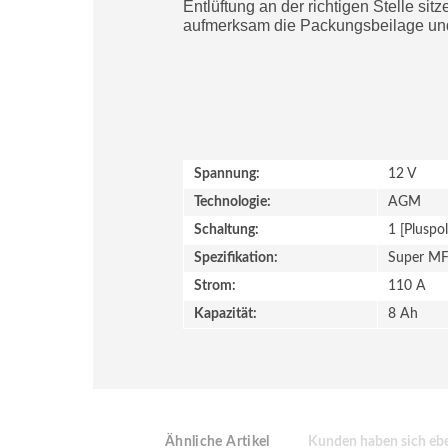
Entlüftung an der richtigen Stelle si
aufmerksam die Packungsbeilage und 
Spannung:
12 V
Technologie:
AGM
Schaltung:
1 [Pluspol
Spezifikation:
Super MF
Strom:
110 A
Kapazität:
8 Ah
Ähnliche Artikel
Kunden haben sich ebe