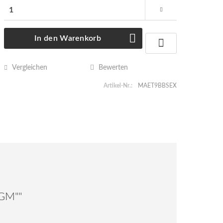
In den
Warenkorb
Vergleichen
Bewerten
Artikel-Nr.:
MAET9BBSEX
AGM""