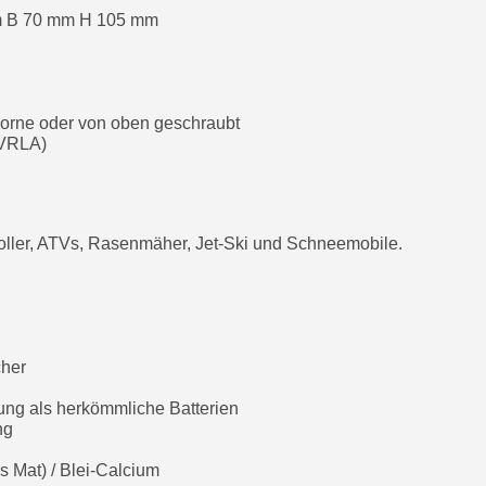
m B 70 mm H 105 mm
orne oder von oben geschraubt
(VRLA)
 Roller, ATVs, Rasenmäher, Jet-Ski und Schneemobile.
cher
ung als herkömmliche Batterien
ung
 Mat) / Blei-Calcium