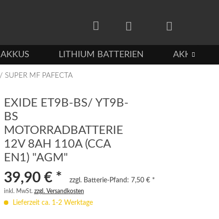
-AKKUS
LITHIUM BATTERIEN
AKKUS FÜ

 / SUPER MF PAFECTA
EXIDE ET9B-BS/ YT9B-
BS
MOTORRADBATTERIE
12V 8AH 110A (CCA
EN1) "AGM"
39,90 € *
zzgl. Batterie-Pfand:
7,50 € *
inkl. MwSt.
zzgl. Versandkosten
Lieferzeit ca. 1-2 Werktage