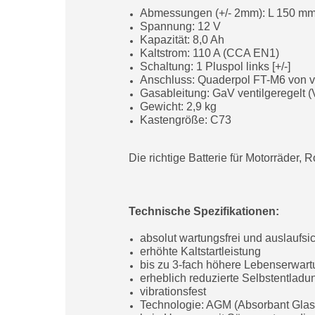
Abmessungen (+/- 2mm): L 150 m
Spannung: 12 V
Kapazität: 8,0 Ah
Kaltstrom: 110 A (CCA EN1)
Schaltung: 1 Pluspol links [+/-]
Anschluss: Quaderpol FT-M6 von v
Gasableitung: GaV ventilgeregelt 
Gewicht: 2,9 kg
Kastengröße: C73
Die richtige Batterie für Motorräder,
Technische Spezifikationen:
absolut wartungsfrei und auslaufsi
erhöhte Kaltstartleistung
bis zu 3-fach höhere Lebenserwart
erheblich reduzierte Selbstentlad
vibrationsfest
Technologie: AGM (Absorbant Glass