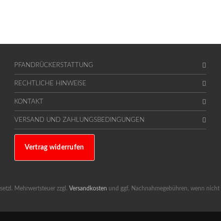
PFANDRÜCKERSTATTUNG
RECHTLICHE HINWEISE
KONTAKT
VERSAND UND ZAHLUNGSBEDINGUNGEN
Vertrag widerrufen
gesetzl. Mehrwertsteuer zzgl.
Versandkosten
und ggf. Nachnahmegebühren, wenn nicht 