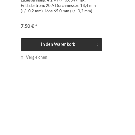
Ladespannung: 4,2 V (+/- 0,05V) max.
Entladestrom: 20 A Durchmesser: 18,4 mm
(+/- 0,2 mm) Höhe 65,0 mm (+/- 0,2 mm)
Gewicht: 46 g (+/- 1g) Die Sony Industrie-
Akkuzelle bietet zuverlässige Leistung...
7,50 € *
In den
Warenkorb
Vergleichen