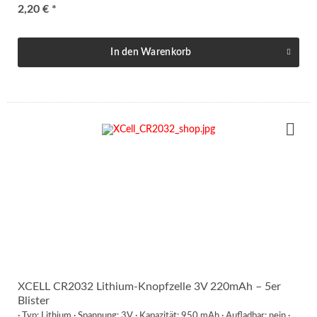
2,20 € *
In den
Warenkorb
XCELL CR2032 Lithium-Knopfzelle 3V 220mAh – 5er
Blister
· Typ: Lithium · Spannung: 3V · Kapazität: 950 mAh · Aufladbar: nein ·