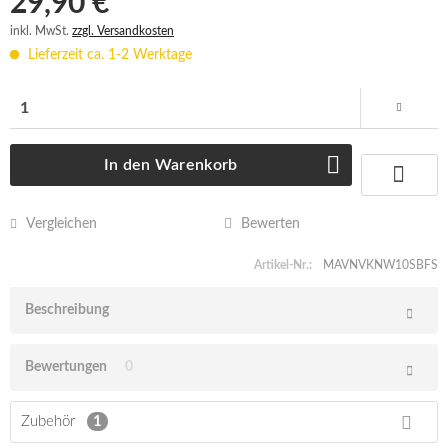
29,90 € *
STAPLERBATTERIE AQUAMATIK
inkl. MwSt.
zzgl. Versandkosten
Lieferzeit ca. 1-2 Werktage
In den
Warenkorb
Vergleichen
Bewerten
Artikel-Nr.:
MAVNVKNW10SBFS
Beschreibung
Bewertungen
0
Zubehör
1