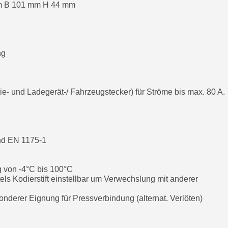
mm B 101 mm H 44 mm
ng
rie- und Ladegerät-/ Fahrzeugstecker) für Ströme bis max. 80 A.
nd EN 1175-1
g von -4°C bis 100°C
els Kodierstift einstellbar um Verwechslung mit anderer
nderer Eignung für Pressverbindung (alternat. Verlöten)