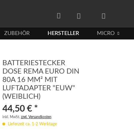
ZUBEHÖR
HERSTELLER
MICROBATTER

BATTERIESTECKER
DOSE REMA EURO DIN
80A 16 MM² MIT
LUFTADAPTER "EUW"
(WEIBLICH)
44,50 € *
inkl. MwSt.
zzgl. Versandkosten
Lieferzeit ca. 1-2 Werktage