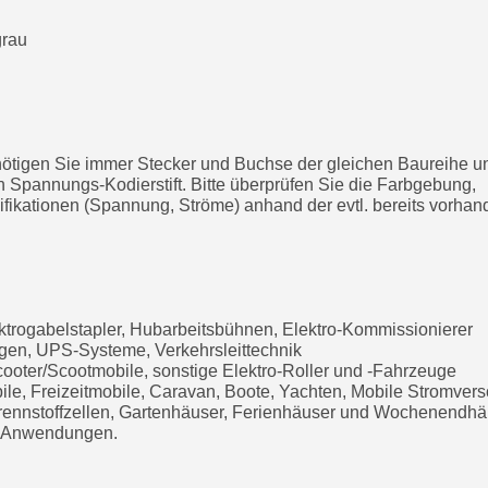
grau
nötigen Sie immer Stecker und Buchse der gleichen Baureihe u
n Spannungs-Kodierstift. Bitte überprüfen Sie die Farbgebung,
ikationen (Spannung, Ströme) anhand der evtl. bereits vorha
trogabelstapler, Hubarbeitsbühnen, Elektro-Kommissionierer
en, UPS-Systeme, Verkehrsleittechnik
Scooter/Scootmobile, sonstige Elektro-Roller und -Fahrzeuge
e, Freizeitmobile, Caravan, Boote, Yachten, Mobile Stromvers
rennstoffzellen, Gartenhäuser, Ferienhäuser und Wochenendhä
ge Anwendungen.