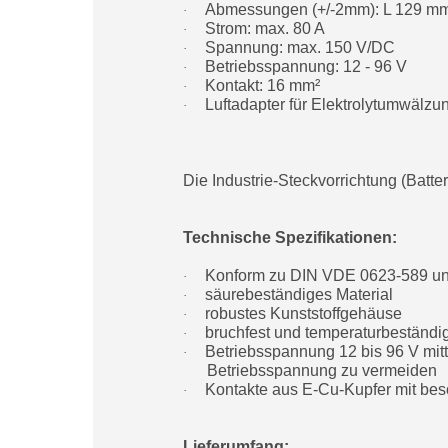
Abmessungen
(+/-2mm)
: L 129 
·
Strom: max. 80 A
·
Spannung: max. 150 V/DC
·
Betriebsspannung: 12 - 96 V
·
Kontakt: 16 mm²
·
Luftadapter für Elektrolytumwälzu
·
Die Industrie-Steckvorrichtung (Batte
Technische Spezifikationen:
Konform zu DIN VDE 0623-589 u
·
säurebeständiges Material
·
robustes Kunststoffgehäuse
·
bruchfest und temperaturbeständi
·
Betriebsspannung 12 bis 96 V mitt
·
Betriebsspannung zu vermeiden
Kontakte aus E-Cu-Kupfer mit beso
·
Lieferumfang: