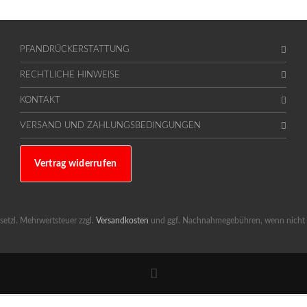
PFANDRÜCKERSTATTUNG
RECHTLICHE HINWEISE
KONTAKT
VERSAND UND ZAHLUNGSBEDINGUNGEN
Vertrag widerrufen
gesetzl. Mehrwertsteuer zzgl.
Versandkosten
und ggf. Nachnahmegebühren, wenn nicht 