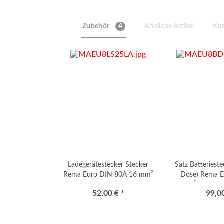
Zubehör
4
Ähnliche Artikel
Kun
Ladegerätestecker Stecker
Satz Batterieste
Rema Euro DIN 80A 16 mm²
Dose) Rema 
mit Luftadapter "EUW"
16mm² mit Luft
52,00 € *
99,00
(männlich)