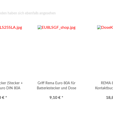
den haben sich ebenfalls angesehen
cker (Stecker +
Griff Rema Euro 80A für
REMA 8
Euro DIN 80A
Batteriestecker und Dose
Kontaktbu
adapter "EWU"
"flach"
 € *
9,10 € *
18,