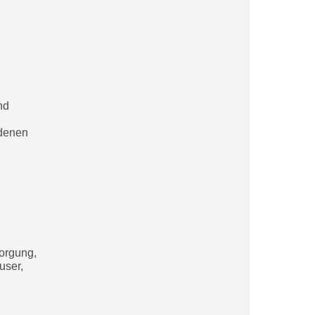
nd
ndenen
orgung,
user,