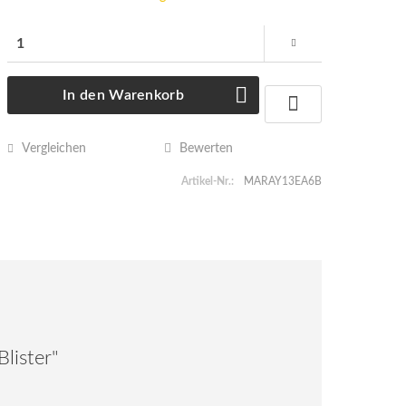
In den
Warenkorb
Vergleichen
Bewerten
Artikel-Nr.:
MARAY13EA6B
lister"