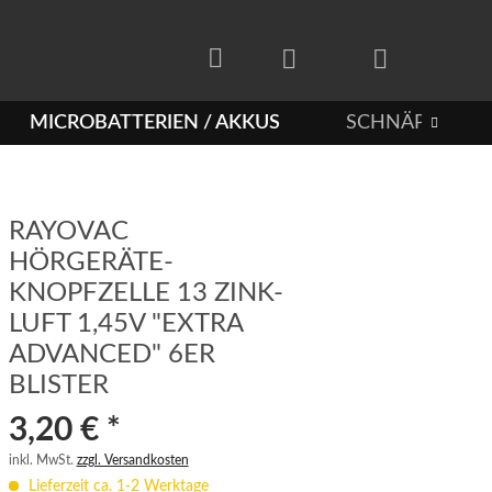
MICROBATTERIEN / AKKUS
SCHNÄPPCHEN

RAYOVAC
HÖRGERÄTE-
KNOPFZELLE 13 ZINK-
LUFT 1,45V "EXTRA
ADVANCED" 6ER
BLISTER
3,20 € *
inkl. MwSt.
zzgl. Versandkosten
Lieferzeit ca. 1-2 Werktage