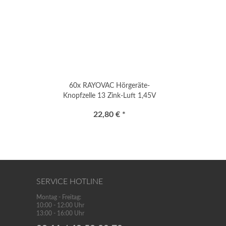
60x RAYOVAC Hörgeräte-
Knopfzelle 13 Zink-Luft 1,45V
"Extra Advanced"
22,80 € *
SERVICE HOTLINE
Montag - Freitag:
10:00 - 12:00 Uhr
13:00 - 16:00 Uhr