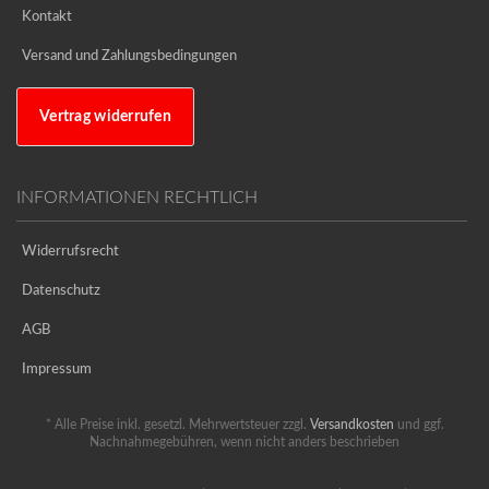
Kontakt
Versand und Zahlungsbedingungen
Vertrag widerrufen
INFORMATIONEN RECHTLICH
Widerrufsrecht
Datenschutz
AGB
Impressum
* Alle Preise inkl. gesetzl. Mehrwertsteuer zzgl.
Versandkosten
und ggf.
Nachnahmegebühren, wenn nicht anders beschrieben