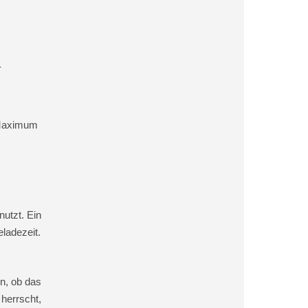
s
-
s Maximum
utzt. Ein
ladezeit.
n, ob das
herrscht,