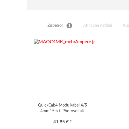
Zubehör
1
Ähnliche Artikel
Kun
QuickCab4 Modulkabel 4/5
4mm² 5m f. Photovoltaik
41,95 € *