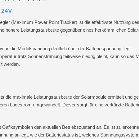
d 24V
ler (Maximum Power Point Tracker) ist die effektivste Nutzung de
ine höhere Leistungsausbeute gegenüber eines herkömmlichen Solar
 wenn die Modulspannung deutlich über der Batteriespannung liegt.
mperatur trotz Sonnenstrahlung teilweise niedrig bleibt, kann so da
lt werden.
s die maximale Leistungsausbeute der Solarmodule ermittelt und gen
en Ladestrom umgewandelt. Dieser sorgt für eine verkürzte Batterie
t Gafiksymbolen den aktuellen Betriebszustand an. Es ist zu erkenne
nnung anliegt, wie der Batteriestatus ist, welches Spannungssystem 