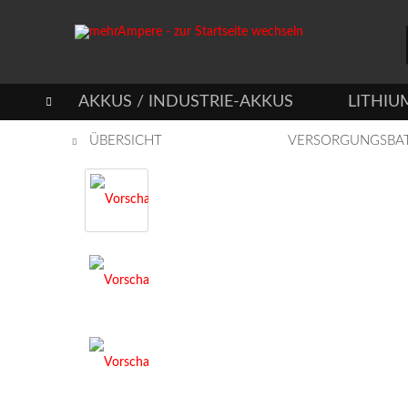
IEN
AKKUS / INDUSTRIE-AKKUS
LITHIU

ÜBERSICHT
VERSORGUNGSBAT