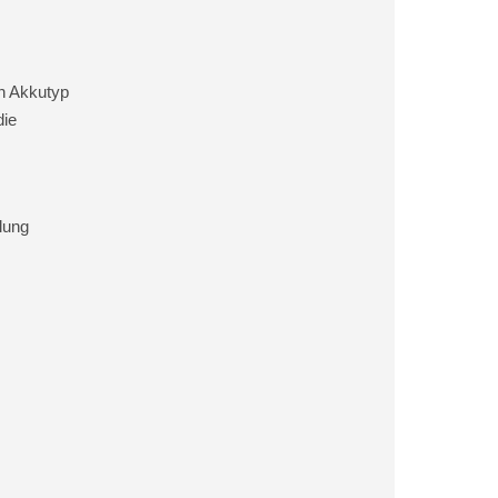
en Akkutyp
die
lung