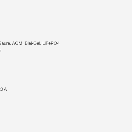
-Säure, AGM, Blei-Gel, LiFePO4
n
20 A