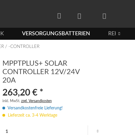
IK
VERSORGUNGSBATTERIEN
REHA-TEC

R / -CONTROLLER
MPPTPLUS+ SOLAR
CONTROLLER 12V/24V
20A
263,20 € *
inkl. MwSt.
zzgl. Versandkosten
Versandkostenfreie Lieferung!
Lieferzeit ca. 3-4 Werktage