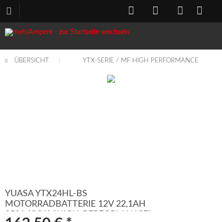
ÜBERSICHT
YTX-SERIE / MF HIGH PERFORMANCE
YUASA YTX24HL-BS
MOTORRADBATTERIE 12V 22,1AH
350A (CCA) "HIGH-PERFORMANCE"