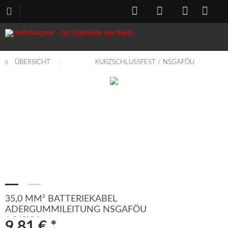
ÜBERSICHT
KURZSCHLUSSFEST / NSGAFÖU
35,0 MM² BATTERIEKABEL
ADERGUMMILEITUNG NSGAFÖU
1,8/3KV
9,81 € *