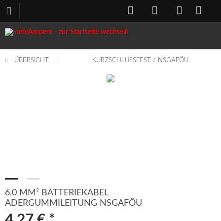
ÜBERSICHT
KURZSCHLUSSFEST / NSGAFÖU
6,0 MM² BATTERIEKABEL
ADERGUMMILEITUNG NSGAFÖU
1,8/3KV
4,27 € *