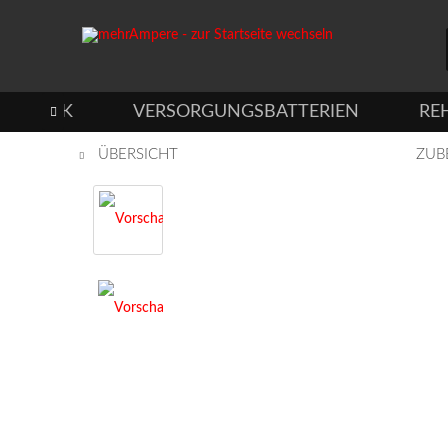
TECHNIK
VERSORGUNGSBATTERIEN
RE

ÜBERSICHT
ZUB