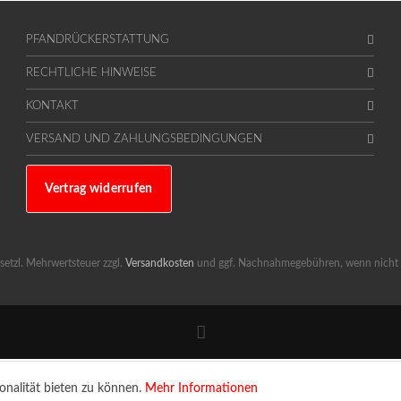
PFANDRÜCKERSTATTUNG
RECHTLICHE HINWEISE
KONTAKT
VERSAND UND ZAHLUNGSBEDINGUNGEN
Vertrag widerrufen
gesetzl. Mehrwertsteuer zzgl.
Versandkosten
und ggf. Nachnahmegebühren, wenn nicht 
onalität bieten zu können.
Mehr Informationen