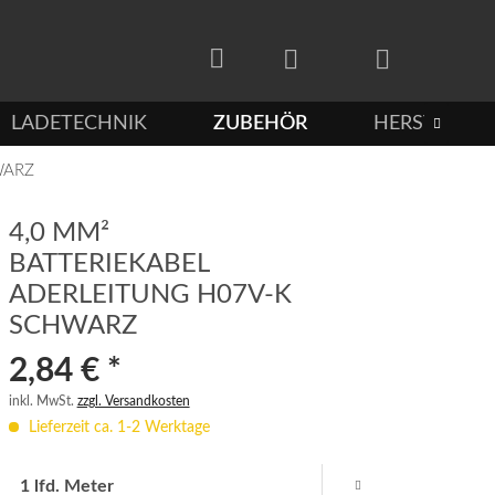
LADETECHNIK
ZUBEHÖR
HERSTELLER

WARZ
4,0 MM²
BATTERIEKABEL
ADERLEITUNG H07V-K
SCHWARZ
2,84 € *
inkl. MwSt.
zzgl. Versandkosten
Lieferzeit ca. 1-2 Werktage