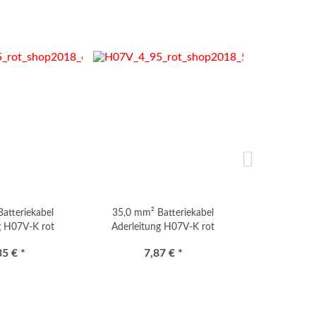
atteriekabel
35,0 mm² Batteriekabel
35,0 mm² 
g H07V-K rot
Aderleitung H07V-K rot
Massekabel 
35 € *
7,87 € *
8,