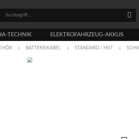
HA-TECHNIK
ELEKTROFAHRZEUG-AKKUS
EHÖR
BATTERIEKABEL
STANDARD / H07
SCH