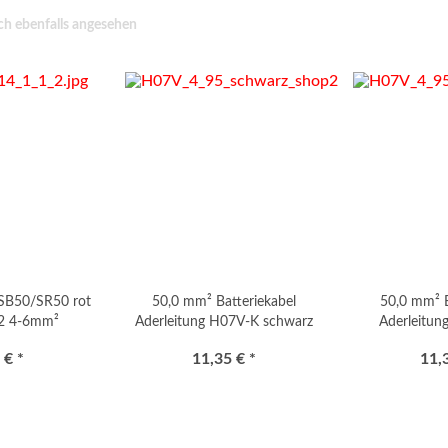
h ebenfalls angesehen
 SB50/SR50 rot
50,0 mm² Batteriekabel
50,0 mm² B
2 4-6mm²
Aderleitung H07V-K schwarz
Aderleitun
 € *
11,35 € *
11,