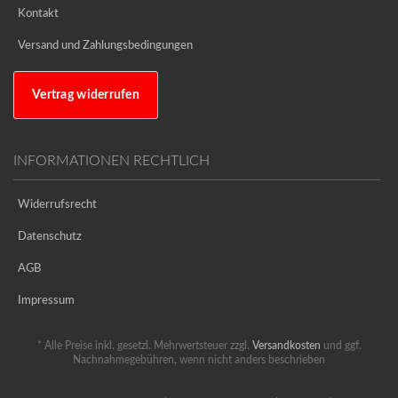
Kontakt
Versand und Zahlungsbedingungen
Vertrag widerrufen
INFORMATIONEN RECHTLICH
Widerrufsrecht
Datenschutz
AGB
Impressum
* Alle Preise inkl. gesetzl. Mehrwertsteuer zzgl.
Versandkosten
und ggf.
Nachnahmegebühren, wenn nicht anders beschrieben