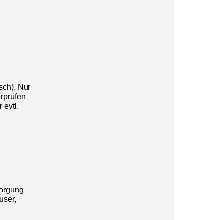
sch). Nur
erprüfen
 evtl.
orgung,
user,