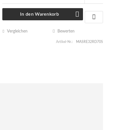
In den
Warenkorb
Vergleichen
Bewerten
Artikel-Nr.:
MASRE32RD70S