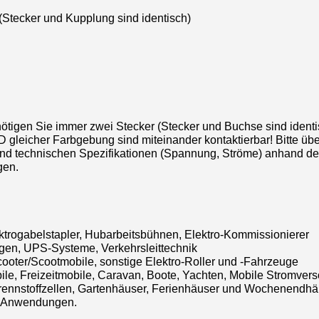
(Stecker und Kupplung sind identisch)
ötigen Sie immer zwei Stecker (Stecker und Buchse sind identi
 gleicher Farbgebung sind miteinander kontaktierbar! Bitte üb
d technischen Spezifikationen (Spannung, Ströme) anhand der
gen.
trogabelstapler, Hubarbeitsbühnen, Elektro-Kommissionierer
en, UPS-Systeme, Verkehrsleittechnik
Scooter/Scootmobile, sonstige Elektro-Roller und -Fahrzeuge
e, Freizeitmobile, Caravan, Boote, Yachten, Mobile Stromvers
rennstoffzellen, Gartenhäuser, Ferienhäuser und Wochenendhä
ge Anwendungen.