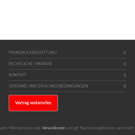
PFANDRÜCKERSTATTUNG
RECHTLICHE HINWEISE
KONTAKT
VERSAND UND ZAHLUNGSBEDINGUNGEN
Vertrag widerrufen
gesetzl. Mehrwertsteuer zzgl.
Versandkosten
und ggf. Nachnahmegebühren, wenn nicht 