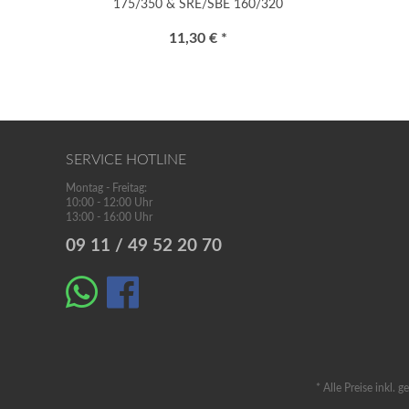
175/350 & SRE/SBE 160/320
"gekröpft"
11,30 € *
SERVICE HOTLINE
Montag - Freitag:
10:00 - 12:00 Uhr
13:00 - 16:00 Uhr
09 11 / 49 52 20 70
* Alle Preise inkl. 