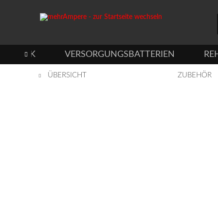
TECHNIK
VERSORGUNGSBATTERIEN
RE

ÜBERSICHT
ZUBEHÖR