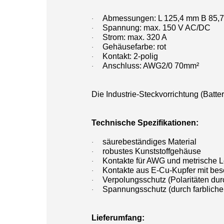
Abmessungen: L 125,4 mm B 85,
·
Spannung: max. 150 V AC/DC
·
Strom: max. 320 A
·
Gehäusefarbe: rot
·
Kontakt: 2-polig
·
Anschluss: AWG2/0 70mm²
·
Die Industrie-Steckvorrichtung (Batte
Technische Spezifikationen:
säurebeständiges Material
·
robustes Kunststoffgehäuse
·
Kontakte für AWG und metrische 
·
Kontakte aus E-Cu-Kupfer mit beso
·
Verpolungsschutz (Polaritäten dur
·
Spannungsschutz (durch farbliche
·
Lieferumfang: