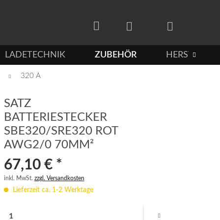
LADETECHNIK
ZUBEHÖR
HERSTELLER

320 A
SATZ
BATTERIESTECKER
SBE320/SRE320 ROT
AWG2/0 70MM²
67,10 € *
inkl. MwSt.
zzgl. Versandkosten
Lieferzeit ca. 1-2 Werktage