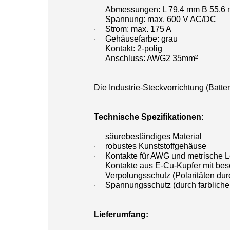
Abmessungen: L 79,4 mm B 55,6
·
Spannung: max. 600 V AC/DC
·
Strom: max. 175 A
·
Gehäusefarbe: grau
·
Kontakt: 2-polig
·
Anschluss: AWG2 35mm²
·
Die Industrie-Steckvorrichtung (Batte
Technische Spezifikationen:
säurebeständiges Material
·
robustes Kunststoffgehäuse
·
Kontakte für AWG und metrische 
·
Kontakte aus E-Cu-Kupfer mit beso
·
Verpolungsschutz (Polaritäten dur
·
Spannungsschutz (durch farbliche
·
Lieferumfang: