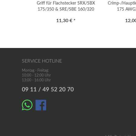
Griff für Flachstecker SRX/SBX
Crimp-/Hauptk
175/350 & SRE/SBE 160/320
175 AWG
"gekröpft"
11,30 € *
12,00
SERVICE HOTLINE
Montag - Freitag:
10:00 - 12:00 Uhr
13:00 - 16:00 Uhr
09 11 / 49 52 20 70