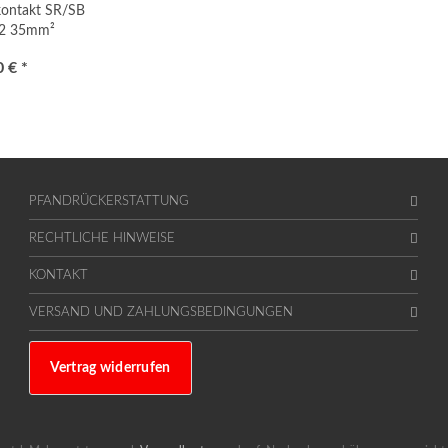
ontakt SR/SB
2 35mm²
 € *
PFANDRÜCKERSTATTUNG
RECHTLICHE HINWEISE
KONTAKT
VERSAND UND ZAHLUNGSBEDINGUNGEN
Vertrag widerrufen