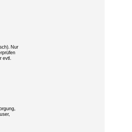
sch). Nur
erprüfen
 evtl.
orgung,
user,