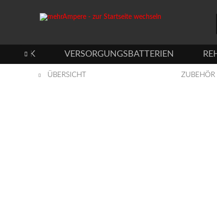
TECHNIK
VERSORGUNGSBATTERIEN
RE

ÜBERSICHT
ZUBEHÖR