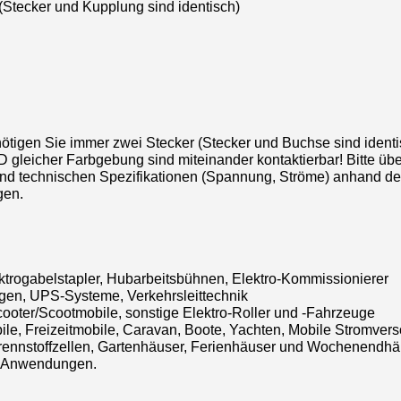
(Stecker und Kupplung sind identisch)
ötigen Sie immer zwei Stecker (Stecker und Buchse sind identi
 gleicher Farbgebung sind miteinander kontaktierbar! Bitte üb
d technischen Spezifikationen (Spannung, Ströme) anhand der
gen.
trogabelstapler, Hubarbeitsbühnen, Elektro-Kommissionierer
en, UPS-Systeme, Verkehrsleittechnik
Scooter/Scootmobile, sonstige Elektro-Roller und -Fahrzeuge
e, Freizeitmobile, Caravan, Boote, Yachten, Mobile Stromvers
rennstoffzellen, Gartenhäuser, Ferienhäuser und Wochenendhä
ge Anwendungen.