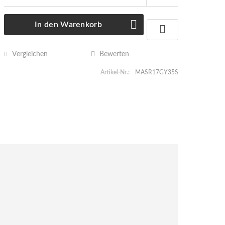
In den
Warenkorb
Vergleichen
Bewerten
Artikel-Nr.:
MASR17GY35S