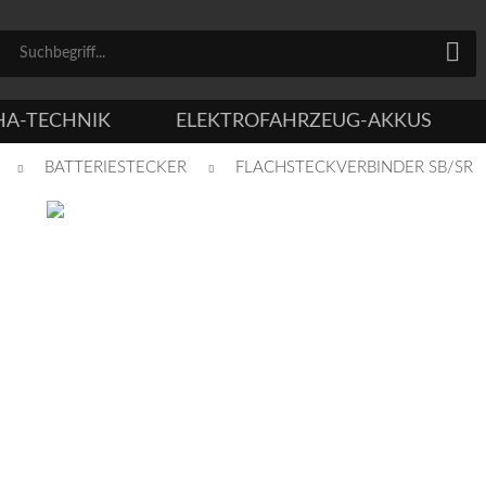
HA-TECHNIK
ELEKTROFAHRZEUG-AKKUS
BATTERIESTECKER
FLACHSTECKVERBINDER SB/SR