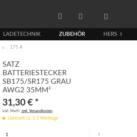
LADETECHNIK
ZUBEHÖR
HERSTELLER

175 A
SATZ
BATTERIESTECKER
SB175/SR175 GRAU
AWG2 35MM²
31,30 € *
inkl. MwSt.
zzgl. Versandkosten
Lieferzeit ca. 1-2 Werktage