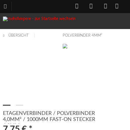
ÜBERSICHT
POLVERBINDER 4MM²
ETAGENVERBINDER / POLVERBINDER
4,0MM² / 1000MM FAST-ON STECKER
6,3MM
7,75 € *