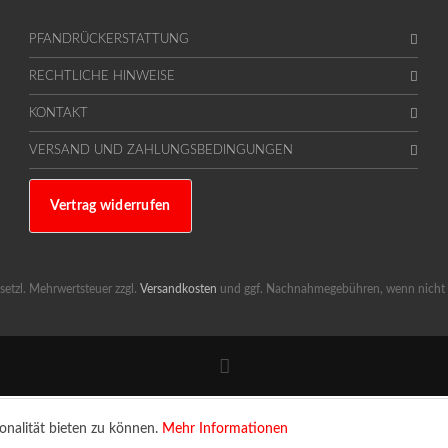
PFANDRÜCKERSTATTUNG
RECHTLICHE HINWEISE
KONTAKT
VERSAND UND ZAHLUNGSBEDINGUNGEN
Vertrag widerrufen
gesetzl. Mehrwertsteuer zzgl.
Versandkosten
und ggf. Nachnahmegebühren, wenn nicht 
onalität bieten zu können.
Mehr Informationen