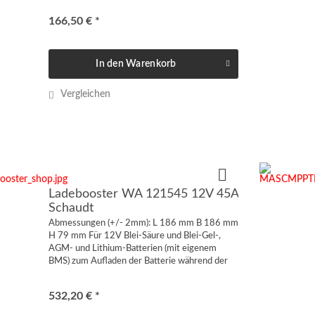
Gehäuse: Kunststoff geeignet für...
166,50 € *
In den
Warenkorb
Vergleichen
Ladebooster WA 121545 12V 45A
Schaudt
Abmessungen (+/- 2mm): L 186 mm B 186 mm
H 79 mm Für 12V Blei-Säure und Blei-Gel-,
AGM- und Lithium-Batterien (mit eigenem
BMS) zum Aufladen der Batterie während der
Fahrt Eingangsspannung: 12V bis max. 15V
Ladestrom einstellbar: 45A,...
532,20 € *