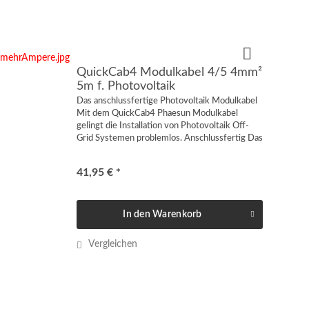
QuickCab4 Modulkabel 4/5 4mm²
5m f. Photovoltaik
Das anschlussfertige Photovoltaik Modulkabel
Mit dem QuickCab4 Phaesun Modulkabel
gelingt die Installation von Photovoltaik Off-
Grid Systemen problemlos. Anschlussfertig Das
Modulkabel eignet sich zur schnellen und
einfachen Verbindung...
41,95 € *
In den
Warenkorb
Vergleichen