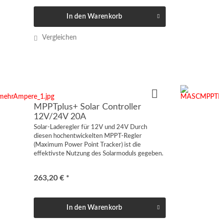
In den
Warenkorb
Vergleichen
MPPTplus+ Solar Controller
12V/24V 20A
Solar-Laderegler für 12V und 24V Durch
diesen hochentwickelten MPPT-Regler
(Maximum Power Point Tracker) ist die
effektivste Nutzung des Solarmoduls gegeben.
So erzielen Sie eine höhere Leistungsausbeute
gegenüber eines herkömmlichen...
263,20 € *
In den
Warenkorb