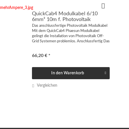
QuickCab4 Modulkabel 6/10
6mm² 10m f. Photovoltaik
Das anschlussfertige Photovoltaik Modulkabel
Mit dem QuickCab4 Phaesun Modulkabel
gelingt die Installation von Photovoltaik Off-
Grid Systemen problemlos. Anschlussfertig Das
Modulkabel eignet sich zur schnellen und
einfachen Verbindung...
66,20 € *
In den
Warenkorb
Vergleichen