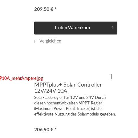
Akkukapazität: bis 300Ah Gehäuse:...
209,50 € *
In den
Warenkorb
Vergleichen
MPPTplus+ Solar Controller
12V/24V 10A
Solar-Laderegler für 12V und 24V Durch
diesen hochentwickelten MPPT-Regler
(Maximum Power Point Tracker) ist die
effektivste Nutzung des Solarmoduls gegeben.
So erzielen Sie eine höhere Leistungsausbeute
gegenüber eines herkömmlichen...
206,90 € *