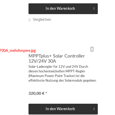
In den
Warenkorb
Vergleichen
MPPTplus+ Solar Controller
12V/24V 30A
Solar-Laderegler für 12V und 24V Durch
diesen hochentwickelten MPPT-Regler
(Maximum Power Point Tracker) ist die
effektivste Nutzung des Solarmoduls gegeben.
So erzielen Sie eine höhere Leistungsausbeute
gegenüber eines herkömmlichen...
320,00 € *
In den
Warenkorb