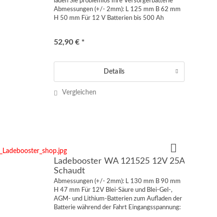
laden Sie problemlos Ihre Versorgerbatterie
Abmessungen (+/- 2mm): L 125 mm B 62 mm
H 50 mm Für 12 V Batterien bis 500 Ah
Maximale Strombelastung: 60A (80A für 5
Minuten) Anschlussleitung:...
52,90 € *
Details
Vergleichen
Ladebooster WA 121525 12V 25A
Schaudt
Abmessungen (+/- 2mm): L 130 mm B 90 mm
H 47 mm Für 12V Blei-Säure und Blei-Gel-,
AGM- und Lithium-Batterien zum Aufladen der
Batterie während der Fahrt Eingangsspannung:
12V bis max. 15V Ladestrom: 25A