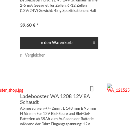
Betriebsspannung: 12 V / 24V Stromaufnahme
2-5 mA Geeignet für Zellen: 6-12 Zellen
(12V/24V) Gewicht: 45 g Spezifikationen: Hält
Blei-Akkus fit Verhindert die Sulfatierung von
Blei-Akkus Kompakte...
39,60 € *
In den
Warenkorb
Vergleichen
Ladebooster WA 1208 12V 8A
Schaudt
Abmessungen (+/- 2mm): L 148 mm B 95 mm
H 55 mm Für 12V Blei-Säure und Blei-Gel-
Batterien ab 35Ah zum Aufladen der Batterie
während der Fahrt Eingangsspannung: 12V
Ausgangsspannung: 14,4V Ladestrom: 8A