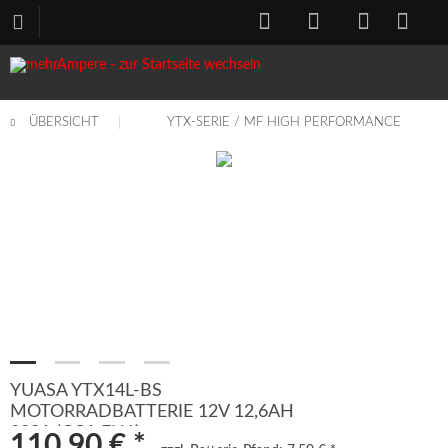
ÜBERSICHT
YTX-SERIE / MF HIGH PERFORMANCE
YUASA YTX14L-BS
MOTORRADBATTERIE 12V 12,6AH
200A (CCA EN1)
110,90 € *