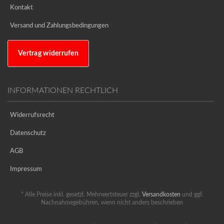
Kontakt
Versand und Zahlungsbedingungen
Vertrag widerrufen
INFORMATIONEN RECHTLICH
Widerrufsrecht
Datenschutz
AGB
Impressum
* Alle Preise inkl. gesetzl. Mehrwertsteuer zzgl.
Versandkosten
und ggf.
Nachnahmegebühren, wenn nicht anders beschrieben