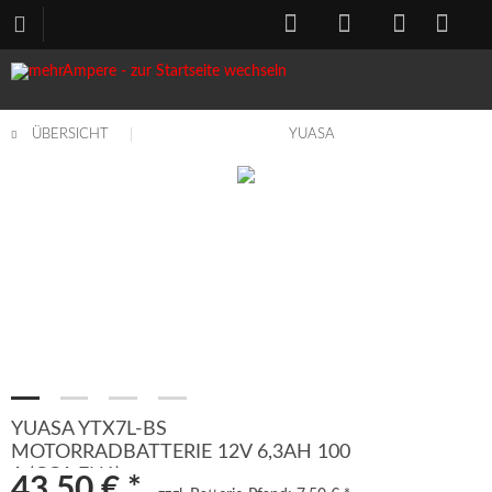
ÜBERSICHT
YUASA
YUASA YTX7L-BS
MOTORRADBATTERIE 12V 6,3AH 100
A (CCA EN1)
43,50 € *