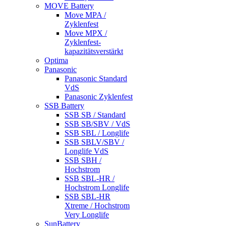
MOVE Battery
Move MPA /
Zyklenfest
Move MPX /
Zyklenfest-
kapazitätsverstärkt
Optima
Panasonic
Panasonic Standard
VdS
Panasonic Zyklenfest
SSB Battery
SSB SB / Standard
SSB SB/SBV / VdS
SSB SBL / Longlife
SSB SBLV/SBV /
Longlife VdS
SSB SBH /
Hochstrom
SSB SBL-HR /
Hochstrom Longlife
SSB SBL-HR
Xtreme / Hochstrom
Very Longlife
SunBattery