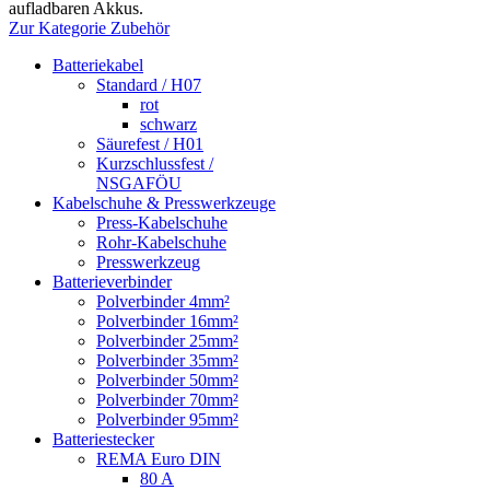
aufladbaren Akkus.
Zur Kategorie Zubehör
Batteriekabel
Standard / H07
rot
schwarz
Säurefest / H01
Kurzschlussfest /
NSGAFÖU
Kabelschuhe & Presswerkzeuge
Press-Kabelschuhe
Rohr-Kabelschuhe
Presswerkzeug
Batterieverbinder
Polverbinder 4mm²
Polverbinder 16mm²
Polverbinder 25mm²
Polverbinder 35mm²
Polverbinder 50mm²
Polverbinder 70mm²
Polverbinder 95mm²
Batteriestecker
REMA Euro DIN
80 A