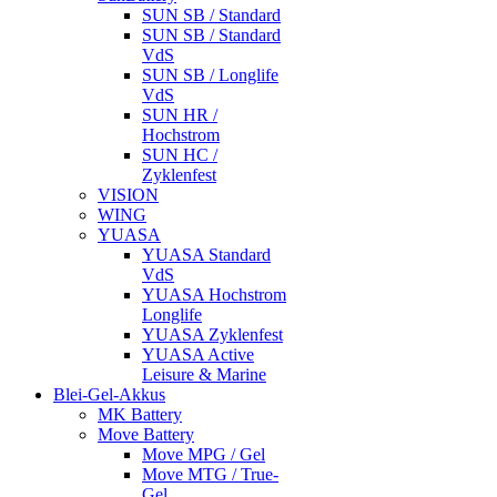
SUN SB / Standard
SUN SB / Standard
VdS
SUN SB / Longlife
VdS
SUN HR /
Hochstrom
SUN HC /
Zyklenfest
VISION
WING
YUASA
YUASA Standard
VdS
YUASA Hochstrom
Longlife
YUASA Zyklenfest
YUASA Active
Leisure & Marine
Blei-Gel-Akkus
MK Battery
Move Battery
Move MPG / Gel
Move MTG / True-
Gel