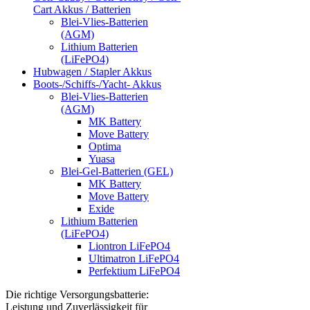
Cart Akkus / Batterien
Blei-Vlies-Batterien
(AGM)
Lithium Batterien
(LiFePO4)
Hubwagen / Stapler Akkus
Boots-/Schiffs-/Yacht- Akkus
Blei-Vlies-Batterien
(AGM)
MK Battery
Move Battery
Optima
Yuasa
Blei-Gel-Batterien (GEL)
MK Battery
Move Battery
Exide
Lithium Batterien
(LiFePO4)
Liontron LiFePO4
Ultimatron LiFePO4
Perfektium LiFePO4
Die richtige Versorgungsbatterie:
Leistung und Zuverlässigkeit für