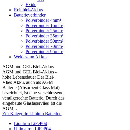
Exide
Reinblei-Akkus
Batterieverbinder
Polverbinder 4mm²
Polverbinder 16mm²
Polverbinder 25mm²
Polverbinder 35mm²
Polverbinder 50mm²
Polverbinder 70mm²
Polverbinder 95mm²
Weidezaun Akkus
AGM und GEL Blei-Akkus
AGM und GEL Blei-Akkus -
hohe Lebensdauer Der Blei-
Vlies-Akku, auch als AGM
Batterie (Absorbent Glass Mat)
bezeichnet, ist eine verschlossene,
ventilgerechte Batterie. Durch das
eingebaute Glasfaservlies ist die
AGM...
Zur Kategorie Lithium Batterien
Liontron LiFeP04
Ultimatron LiFeP04