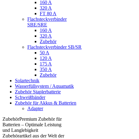
160 A
320 A
FT 80 A
Flachsteckverbinder
SBE/SRE
160 A
320 A
Zubehör
Flachsteckverbinder SB/SR
50 A
120 A
175 A
350 A
Zubehör
Solartechnik
Wasserfüllsystem / Aquamatik
Zubehör Staplerbatterie
Schweißbänder
Zubehör für Akkus & Batterien
Adapter
ZubehörPremium Zubehör für
Batterien – Optimale Leistung
und Langlebigkeit
Zubehörartikel aus der Welt der