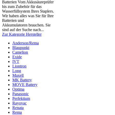
Batterien Vom Akkusäureprüfer
bis zum Zubehör für das
Wasserfüllsystem Ihres Staplers.
Wir haben alles was Sie für Ihre
Batterien und
Akkumulatoren brauchen. Sie
sind auf der Suche nach...
Zur Kategorie Hersteller
Anderson/Rema
Blaupunkt
Camelion
Exide
IVT
Liontron
Long
Maxell
MK Battery
MOVE Battery
Optima
Panasonic
Perfektium
Rayovac
Renata
Rema