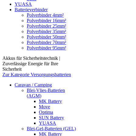
YUASA
Batterieverbinder
Polverbinder 4mm²
Polverbinder 16mm²
Polverbinder 25mm²
Polverbinder 35mm²
Polverbinder 50mm²
Polverbinder 70mm²
Polverbinder 95mm²
Akkus für Sicherheitstechnik |
Zuverlässige Energie für Ihre
Sicherheit
Zur Kategorie Versorgungsbatterien
Caravan / Camping
Blei-Vlies-Batterien
(AGM)
MK Battery
Move
Optima
SUN Battery
YUASA
Blei-Gel-Batterien (GEL)
MK Battery