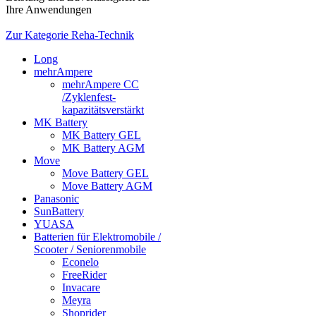
Ihre Anwendungen
Zur Kategorie Reha-Technik
Long
mehrAmpere
mehrAmpere CC
/Zyklenfest-
kapazitätsverstärkt
MK Battery
MK Battery GEL
MK Battery AGM
Move
Move Battery GEL
Move Battery AGM
Panasonic
SunBattery
YUASA
Batterien für Elektromobile /
Scooter / Seniorenmobile
Econelo
FreeRider
Invacare
Meyra
Shoprider