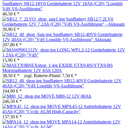
SunBattery SB12-18V0 Gerätebatterie 12V 18Ah (C20) "Longlife
VdS V0-Ausführung"
46,50 € *
SunBattery SB12-7.2LV0
Gerätebatterie 12V 7,2Ah (C20) "VdS V0-Ausführung" - Akkusatz
39,90 € *
SunBattery SB12-40V0 Gerätebatterie
12V 40Ah (C20) "VdS Longlife V0-Ausführung" Akkusatz
207,80 € *
LONG WP1.2-12 Gerätebatterie 12V
1,2Ah (C20) "VdS"
15,90 € *
EXIDE ETX9-BS/YTX9-BS
Motorradbatterie 12V 8Ah 120A
38,50 € *
zzgl. Batterie-Pfand: 7,50 € *
SunBattery SB12-40V0 Gerätebatterie 12V
40Ah (C20) "VdS Longlife V0-Ausführung"
104,90 € *
MOVE M80-12 12V 80Ah
246,50 € *
MOVE MPX45-12 Antriebsbatterie 12V
45Ah (C20) "Cyclic AGM High-Capacity"
137,50 € *
MOVE MPA14-12 Antriebsbatterie 12V
14Ah (C20) "Cyclic AGM"