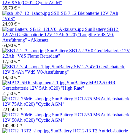
12V 9Ah (C20) "Cyclic AGM"
35,70 € *
SSB SB 7-12 Bleibatterie 12V 7Ah
"VdS"
24,90 € *
SunBattery SB12-
12LV0 Gerätebatterie 12V 12Ah (C20) "Longlife VdS V0-
Ausführung" - Akkusatz
64,90 € *
SunBattery SB12-2.3V0 Gerätebatterie 12V
2,3Ah "VdS Flame Retardant"
17,50 € *
SunBattery SB12-3.4V0 Gerätebatterie
12V 3,4Ah "VdS V0-Ausführung"
19,50 € *
SunBattery MB12-5.0HR
Gerätebatterie 12V 5Ah (C20) "High Rate"
21,50 € *
SunBattery HC12-75 M6 Antriebsbatterie
12V 75Ah (C20) "Cyclic AGM"
221,50 € *
SunBattery HC12-50 M6 Antriebsbatterie
12V 50Ah (C20) "Cyclic AGM"
145,90 € *
SunBattery HC12-13 T2 Antriebsbatterie