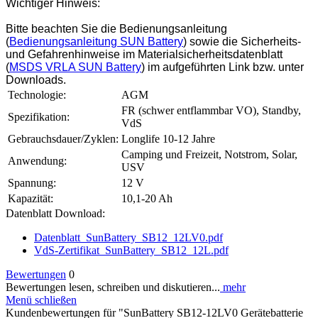
Wichtiger Hinweis:
Bitte beachten Sie die Bedienungsanleitung
(
Bedienungsanleitung SUN Battery
) sowie die Sicherheits-
und Gefahrenhinweise im Materialsicherheitsdatenblatt
(
MSDS VRLA SUN Battery
) im aufgeführten Link bzw. unter
Downloads.
Technologie:
AGM
FR (schwer entflammbar VO), Standby,
Spezifikation:
VdS
Gebrauchsdauer/Zyklen:
Longlife 10-12 Jahre
Camping und Freizeit, Notstrom, Solar,
Anwendung:
USV
Spannung:
12 V
Kapazität:
10,1-20 Ah
Datenblatt Download:
Datenblatt_SunBattery_SB12_12LV0.pdf
VdS-Zertifikat_SunBattery_SB12_12L.pdf
Bewertungen
0
Bewertungen lesen, schreiben und diskutieren...
mehr
Menü schließen
Kundenbewertungen für "SunBattery SB12-12LV0 Gerätebatterie