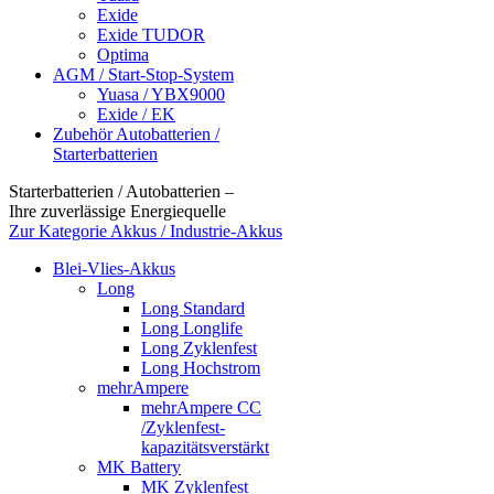
Exide
Exide TUDOR
Optima
AGM / Start-Stop-System
Yuasa / YBX9000
Exide / EK
Zubehör Autobatterien /
Starterbatterien
Starterbatterien / Autobatterien –
Ihre zuverlässige Energiequelle
Zur Kategorie Akkus / Industrie-Akkus
Blei-Vlies-Akkus
Long
Long Standard
Long Longlife
Long Zyklenfest
Long Hochstrom
mehrAmpere
mehrAmpere CC
/Zyklenfest-
kapazitätsverstärkt
MK Battery
MK Zyklenfest