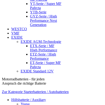
YT-Serie / Super MF
Pafecta
YTB-Serie
GYZ-Serie / High
Performance Next
Generation
WESTCO
VMF
EXIDE
EXIDE AGM-Technologie
ETX-Serie / MF
High Performance
ETZ-Serie / High
Performance
ET-Serie / Super MF
Pafecta
EXIDE Standard 12V
Motorradbatterien - für jeden
Anspruch die richtige Batterie
Zur Kategorie Starterbatterien / Autobatterien
Hilfsbatterie / Auxiliary
Yuasa