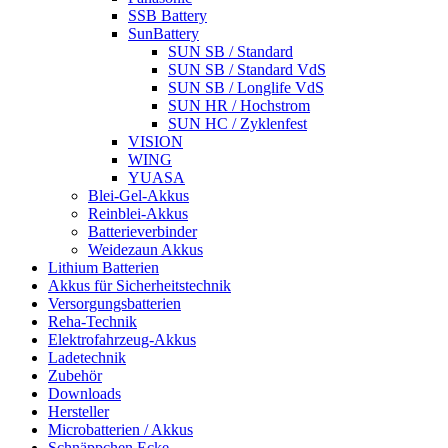
SSB Battery
SunBattery
SUN SB / Standard
SUN SB / Standard VdS
SUN SB / Longlife VdS
SUN HR / Hochstrom
SUN HC / Zyklenfest
VISION
WING
YUASA
Blei-Gel-Akkus
Reinblei-Akkus
Batterieverbinder
Weidezaun Akkus
Lithium Batterien
Akkus für Sicherheitstechnik
Versorgungsbatterien
Reha-Technik
Elektrofahrzeug-Akkus
Ladetechnik
Zubehör
Downloads
Hersteller
Microbatterien / Akkus
Schnäppchen Ecke