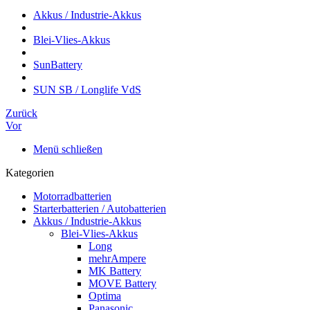
Akkus / Industrie-Akkus
Blei-Vlies-Akkus
SunBattery
SUN SB / Longlife VdS
Zurück
Vor
Menü schließen
Kategorien
Motorradbatterien
Starterbatterien / Autobatterien
Akkus / Industrie-Akkus
Blei-Vlies-Akkus
Long
mehrAmpere
MK Battery
MOVE Battery
Optima
Panasonic