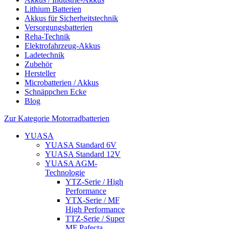
Lithium Batterien
Akkus für Sicherheitstechnik
Versorgungsbatterien
Reha-Technik
Elektrofahrzeug-Akkus
Ladetechnik
Zubehör
Hersteller
Microbatterien / Akkus
Schnäppchen Ecke
Blog
Zur Kategorie Motorradbatterien
YUASA
YUASA Standard 6V
YUASA Standard 12V
YUASA AGM-
Technologie
YTZ-Serie / High
Performance
YTX-Serie / MF
High Performance
TTZ-Serie / Super
MF Pafecta