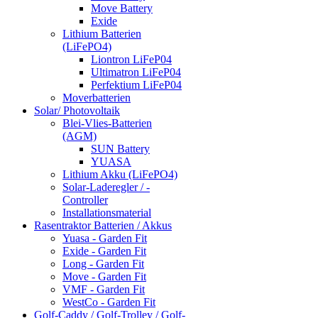
Move Battery
Exide
Lithium Batterien
(LiFePO4)
Liontron LiFeP04
Ultimatron LiFeP04
Perfektium LiFeP04
Moverbatterien
Solar/ Photovoltaik
Blei-Vlies-Batterien
(AGM)
SUN Battery
YUASA
Lithium Akku (LiFePO4)
Solar-Laderegler / -
Controller
Installationsmaterial
Rasentraktor Batterien / Akkus
Yuasa - Garden Fit
Exide - Garden Fit
Long - Garden Fit
Move - Garden Fit
VMF - Garden Fit
WestCo - Garden Fit
Golf-Caddy / Golf-Trolley / Golf-