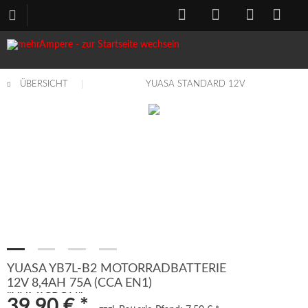
ÜBERSICHT
YUASA STANDARD 12V
YUASA YB7L-B2 MOTORRADBATTERIE
12V 8,4AH 75A (CCA EN1)
"YUMICRON"
39,90 € *