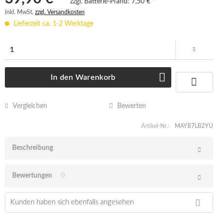
zzgl. Batterie-Pfand:
7,50 € *
inkl. MwSt.
zzgl. Versandkosten
Lieferzeit ca. 1-2 Werktage
In den
Warenkorb
Vergleichen
Bewerten
Artikel-Nr.:
MAYB7LB2YU
Beschreibung
Bewertungen
0
Kunden haben sich ebenfalls angesehen