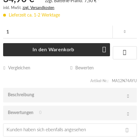
zzgl. Batterie-Pfand:
7,50 € *
inkl. MwSt.
zzgl. Versandkosten
Lieferzeit ca. 1-2 Werktage
In den
Warenkorb
Vergleichen
Bewerten
Artikel-Nr.:
MA12N74AYU
Beschreibung
Bewertungen
0
Kunden haben sich ebenfalls angesehen