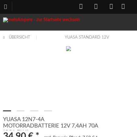
ÜBERSICHT
YUASA STANDARD 12V
YUASA 12N7-4A
MOTORRADBATTERIE 12V 7,4AH 70A
(CCA EN1)
34,90 € *