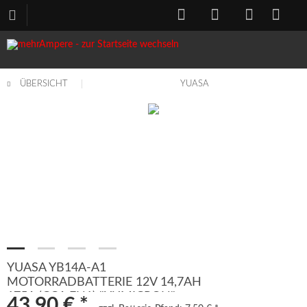
ÜBERSICHT
YUASA
YUASA YB14A-A1
MOTORRADBATTERIE 12V 14,7AH
175A (CCA EN1) "YUMICRON"
43,90 € *