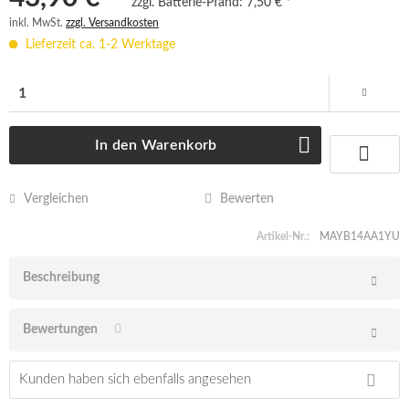
zzgl. Batterie-Pfand:
7,50 € *
inkl. MwSt.
zzgl. Versandkosten
Lieferzeit ca. 1-2 Werktage
In den
Warenkorb
Vergleichen
Bewerten
Artikel-Nr.:
MAYB14AA1YU
Beschreibung
Bewertungen
0
Kunden haben sich ebenfalls angesehen