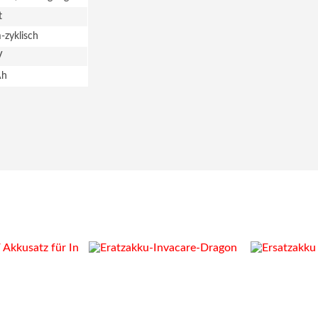
t
zyklisch
V
Ah