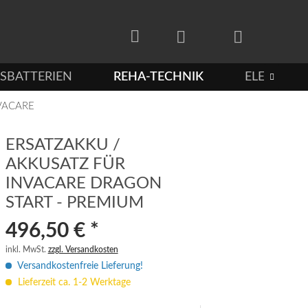
SBATTERIEN
REHA-TECHNIK
ELEKTROF

VACARE
ERSATZAKKU /
AKKUSATZ FÜR
INVACARE DRAGON
START - PREMIUM
496,50 € *
inkl. MwSt.
zzgl. Versandkosten
Versandkostenfreie Lieferung!
Lieferzeit ca. 1-2 Werktage