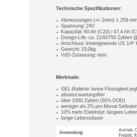
Technische Spezifikationen:
Abmessungen (+/- 2mm): L 259 m
Spannung: 24V
Kapazität: 60 Ah (C20) / 47,4 Ah (C
Design-Life: ca. 1100/750 Zyklen
Anschluss: Innengewinde US 1/4“ 
Gewicht: 19,0kg
VdS-Zulassung: nein
Merkmale:
GEL-Batterie: keine Flüssigkeit jegl
absolut wartungsfrei
über 1000 Zyklen (50% DOD)
weniger als 2% pro Monat Selbste
10% mehr Elektrolyt: längere Leb
lange Lebensdauer
Antrieb,
Anwendung:
Freizeit,