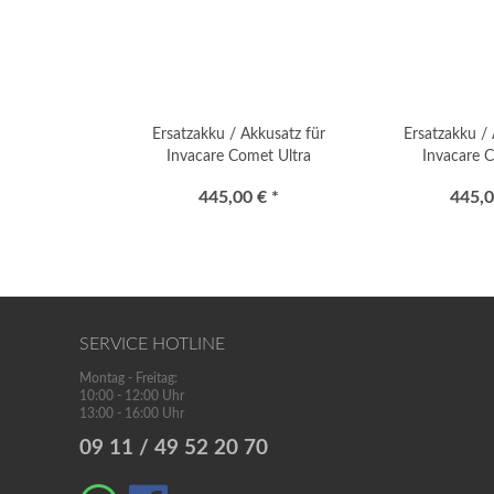
Ersatzakku / Akkusatz für
Ersatzakku / 
Invacare Comet Ultra
Invacare 
Elektromobil
Elektr
445,00 € *
445,0
SERVICE HOTLINE
Montag - Freitag:
10:00 - 12:00 Uhr
13:00 - 16:00 Uhr
09 11 / 49 52 20 70