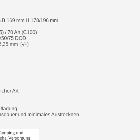
m B 169 mm H 178/196 mm
5) / 70 Ah (C100)
 @50/75 DOD
6,35 mm [-/+]
icher Art
ntladung
ensdauer und minimales Austrocknen
 Camping und
 Reha, Versorgung