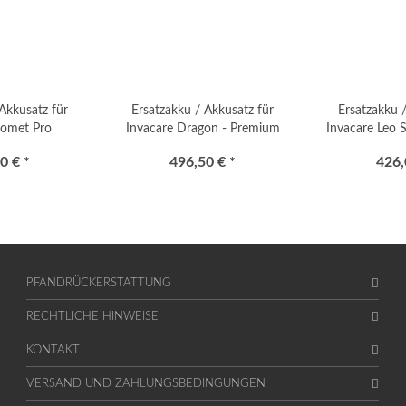
Akkusatz für
Ersatzakku / Akkusatz für
Ersatzakku 
Comet Pro
Invacare Dragon - Premium
Invacare Leo 
omobil
0 € *
496,50 € *
426,
PFANDRÜCKERSTATTUNG
RECHTLICHE HINWEISE
KONTAKT
VERSAND UND ZAHLUNGSBEDINGUNGEN