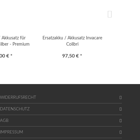
/ Akkusatz für
Ersatzakku / Akkusatz Invacare
Ersatzak
Silber - Premium
Colibri
Stormborn
00 € *
97,50 € *
336
WIDERRUFSRECHT
DATENSCHUTZ
AGB
IMPRESSUM