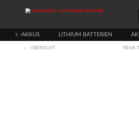
DUSTRIE-AKKUS
LITHIUM BATTERIEN
AK

ÜBERSICHT
REHA-