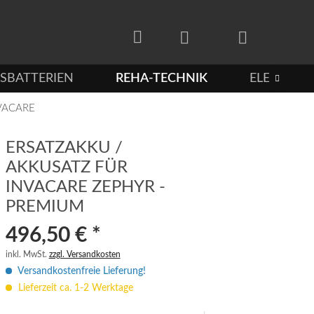
SBATTERIEN
REHA-TECHNIK
ELEKTROF

VACARE
ERSATZAKKU /
AKKUSATZ FÜR
INVACARE ZEPHYR -
PREMIUM
496,50 € *
inkl. MwSt.
zzgl. Versandkosten
Versandkostenfreie Lieferung!
Lieferzeit ca. 1-2 Werktage