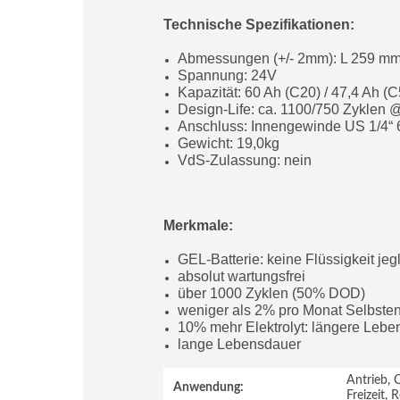
Technische Spezifikationen:
Abmessungen (+/- 2mm): L 259 m
Spannung: 24V
Kapazität: 60 Ah (C20) / 47,4 Ah (C
Design-Life: ca. 1100/750 Zyklen
Anschluss: Innengewinde US 1/4“ 
Gewicht: 19,0kg
VdS-Zulassung: nein
Merkmale:
GEL-Batterie: keine Flüssigkeit jegl
absolut wartungsfrei
über 1000 Zyklen (50% DOD)
weniger als 2% pro Monat Selbste
10% mehr Elektrolyt: längere Leb
lange Lebensdauer
Antrieb,
Anwendung:
Freizeit,