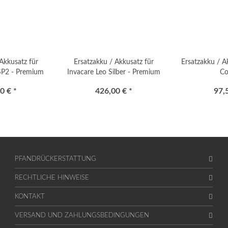
Akkusatz für
Ersatzakku / Akkusatz für
Ersatzakku / A
SP2 - Premium
Invacare Leo Silber - Premium
Co
0 € *
426,00 € *
97,
PFANDRÜCKERSTATTUNG
RECHTLICHE HINWEISE
KONTAKT
VERSAND UND ZAHLUNGSBEDINGUNGEN