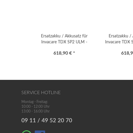
Ersatzakku / Akkusatz für
Ersatzakku / 
Invacare TDX SP2 ULM -
Invacare TDX 
Premium
618,90 € *
618,9
SERVICE HOTLINE
Montag - Freitag:
10:00 - 12:00 Uhr
13:00 - 16:00 Uhr
09 11 / 49 52 20 70