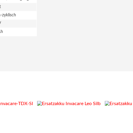
t
zyklisch
V
Ah