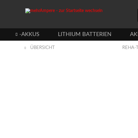
DUSTRIE-AKKUS
LITHIUM BATTERIEN
AK

ÜBERSICHT
REHA-