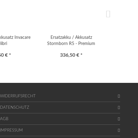
kkusatz Invacare
Ersatzakku / Akkusatz
Ersatzak
libri
Stormborn R5 - Premium
Stormborn
50 € *
336,50 € *
336
WIDERRUFSRECHT
DATENSCHUTZ
AGB
IMPRESSUM