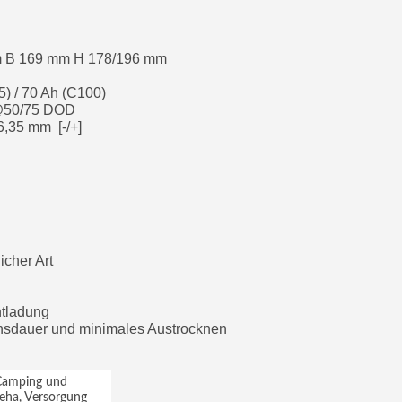
m B 169 mm H 178/196 mm
5) / 70 Ah (C100)
 @50/75 DOD
6,35 mm [-/+]
icher Art
ntladung
ensdauer und minimales Austrocknen
 Camping und
 Reha, Versorgung